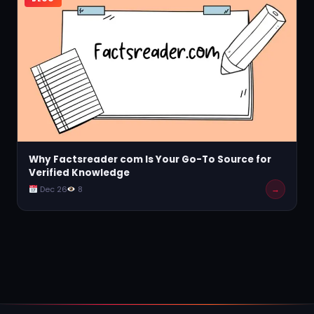
Why Factsreader com Is Your Go-To Source for
Verified Knowledge
→
Dec 26
8