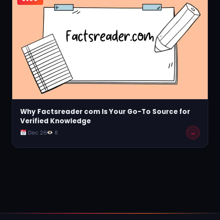
Why Factsreader com Is Your Go-To Source for
Verified Knowledge
→
Dec 26
8